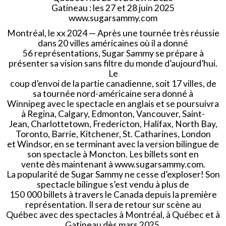
Gatineau : les 27 et 28 juin 2025
www.sugarsammy.com
Montréal, le xx 2024 — Après une tournée très réussie
dans 20 villes américaines où il a donné
56 représentations, Sugar Sammy se prépare à
présenter sa vision sans filtre du monde d’aujourd’hui.
Le
coup d’envoi de la partie canadienne, soit 17 villes, de
sa tournée nord-américaine sera donné à
Winnipeg avec le spectacle en anglais et se poursuivra
à Regina, Calgary, Edmonton, Vancouver, Saint-
Jean, Charlottetown, Fredericton, Halifax, North Bay,
Toronto, Barrie, Kitchener, St. Catharines, London
et Windsor, en se terminant avec la version bilingue de
son spectacle à Moncton. Les billets sont en
vente dès maintenant à www.sugarsammy.com.
La popularité de Sugar Sammy ne cesse d’exploser! Son
spectacle bilingue s’est vendu à plus de
150 000 billets à travers le Canada depuis la première
représentation. Il sera de retour sur scène au
Québec avec des spectacles à Montréal, à Québec et à
Gatineau dès mars 2025.