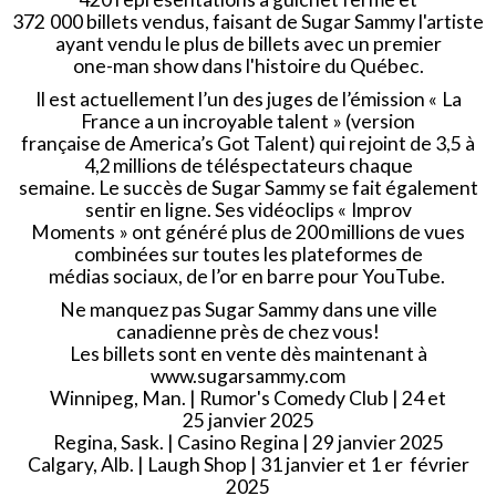
372 000 billets vendus, faisant de Sugar Sammy l'artiste
ayant vendu le plus de billets avec un premier
one-man show dans l'histoire du Québec.
Il est actuellement l’un des juges de l’émission « La
France a un incroyable talent » (version
française de America’s Got Talent) qui rejoint de 3,5 à
4,2 millions de téléspectateurs chaque
semaine. Le succès de Sugar Sammy se fait également
sentir en ligne. Ses vidéoclips « Improv
Moments » ont généré plus de 200 millions de vues
combinées sur toutes les plateformes de
médias sociaux, de l’or en barre pour YouTube.
Ne manquez pas Sugar Sammy dans une ville
canadienne près de chez vous!
Les billets sont en vente dès maintenant à
www.sugarsammy.com
Winnipeg, Man. | Rumor's Comedy Club | 24 et
25 janvier 2025
Regina, Sask. | Casino Regina | 29 janvier 2025
Calgary, Alb. | Laugh Shop | 31 janvier et 1 er février
2025