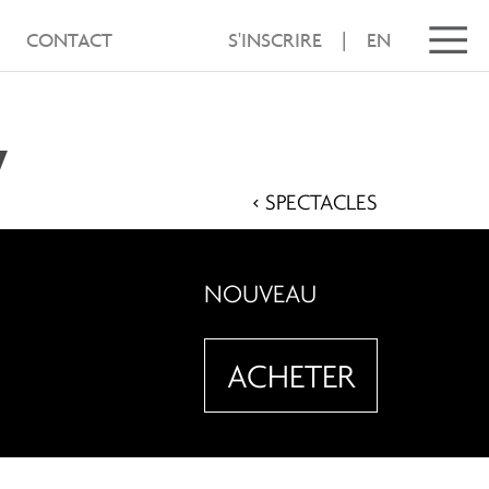
CONTACT
S'INSCRIRE
|
EN
7
< SPECTACLES
NOUVEAU
ACHETER